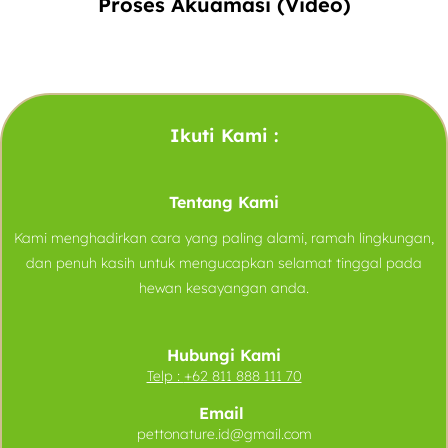
Proses Akuamasi (Video)
Ikuti Kami :
Tentang Kami
Kami menghadirkan cara yang paling alami, ramah lingkungan,
dan penuh kasih untuk mengucapkan selamat tinggal pada
hewan kesayangan anda.
Hubungi Kami
Telp :
+62 811 888 111 70
Email
pettonature.id@gmail.com