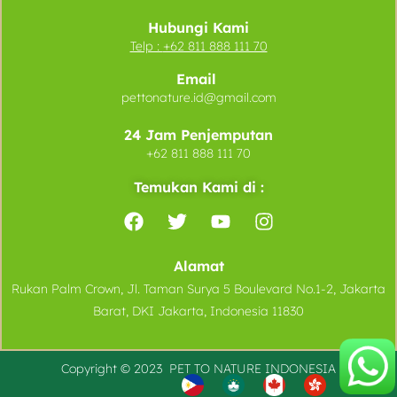
Hubungi Kami
Telp :
+62 811 888 111 70
Email
pettonature.id@gmail.com
24 Jam Penjemputan
+62 811 888 111 70
Temukan Kami di :
Alamat
Rukan Palm Crown, Jl. Taman Surya 5 Boulevard No.1-2, Jakarta
Barat, DKI Jakarta, Indonesia 11830
Copyright © 2023 PET TO
NATURE
INDONESIA