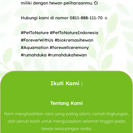
miliki dengan hewan peliharaanmu. 💞
Hubungi kami di nomor 0811-888-111-70 ☺️
#PetToNature
#PetToNatureIndonesia
#ForeverWithUs
#biokremasihewan
#Aquamation
#farewellceremony
#rumahduka
#rumahdukahewan
Ikuti Kami :
Tentang Kami
Kami menghadirkan cara yang paling alami, ramah lingkungan,
dan penuh kasih untuk mengucapkan selamat tinggal pada
hewan kesayangan anda.