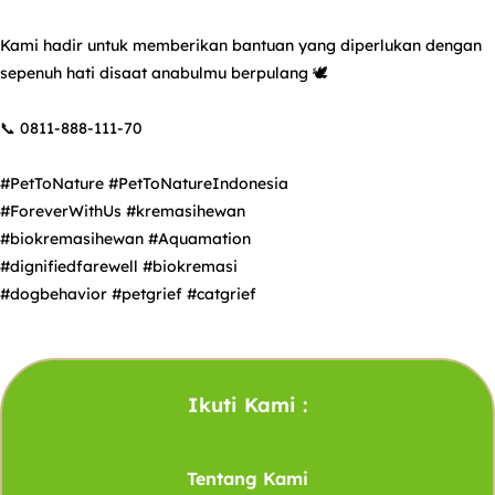
Kami hadir untuk memberikan bantuan yang diperlukan dengan
sepenuh hati disaat anabulmu berpulang 🕊️
📞 0811-888-111-70
#PetToNature
#PetToNatureIndonesia
#ForeverWithUs
#kremasihewan
#biokremasihewan
#Aquamation
#dignifiedfarewell
#biokremasi
#dogbehavior
#petgrief
#catgrief
Ikuti Kami :
Tentang Kami