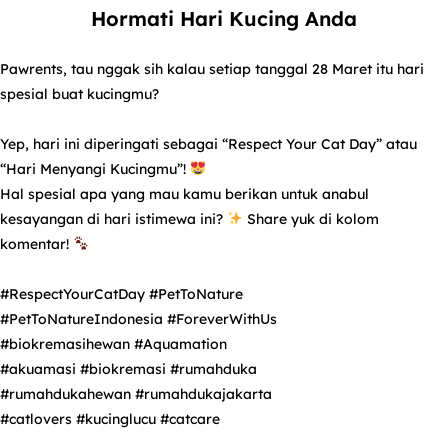
Hormati Hari Kucing Anda
Pawrents, tau nggak sih kalau setiap tanggal 28 Maret itu hari
spesial buat kucingmu?
Yep, hari ini diperingati sebagai “Respect Your Cat Day” atau
“Hari Menyangi Kucingmu”!
Hal spesial apa yang mau kamu berikan untuk anabul
kesayangan di hari istimewa ini?
Share yuk di kolom
komentar!
#RespectYourCatDay
#PetToNature
#PetToNatureIndonesia
#ForeverWithUs
#biokremasihewan
#Aquamation
#akuamasi
#biokremasi
#rumahduka
#rumahdukahewan
#rumahdukajakarta
#catlovers
#kucinglucu
#catcare