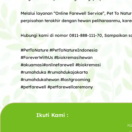
Melalui layanan “Online Farewell Service”, Pet To Na
perpisahan terakhir dengan hewan peliharaanmu, kare
Hubungi kami di nomor 0811-888-111-70, Sampaikan s
#PetToNature
#PetToNatureIndonesia
#ForeverWithUs
#biokremasihewan
#akuamasi
#onlinefarewell
#biokremasi
#rumahduka
#rumahdukajakarta
#rumahdukahewan
#lastgrooming
#petfarewell
#petfarewellceremony
Ikuti Kami :
Ka