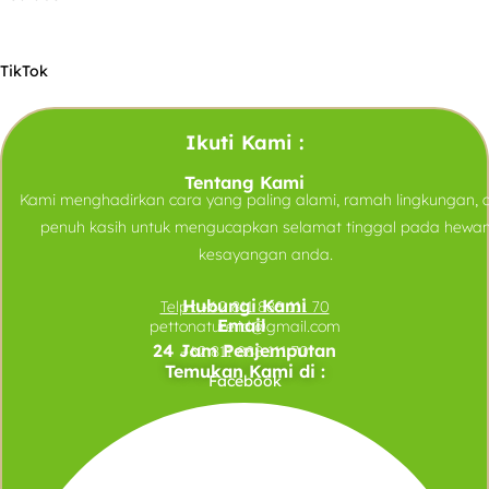
TikTok
Ikuti Kami :
Tentang Kami
Kami menghadirkan cara yang paling alami, ramah lingkungan, 
penuh kasih untuk mengucapkan selamat tinggal pada hewa
kesayangan anda.
Hubungi Kami
Telp :
+62 811 888 111 70
Email
pettonature.id@gmail.com
24 Jam Penjemputan
+62 811 888 111 70
Temukan Kami di :
Facebook