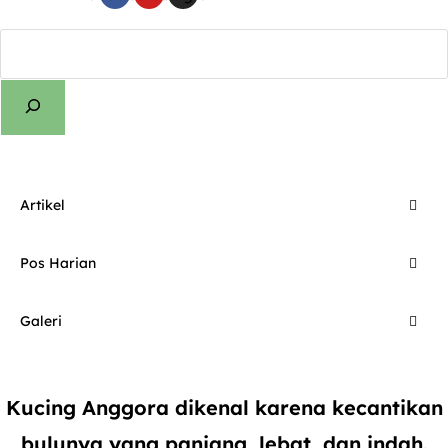
Cari
Artikel
Pos Harian
Galeri
Kucing Anggora dikenal karena kecantikan
bulunya yang panjang, lebat, dan indah.