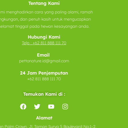
Tentang Kami
mi menghadirkan cara yang paling alami, ramah
ingkungan, dan penuh kasih untuk mengucapkan
selamat tinggal pada hewan kesayangan anda.
Hubungi Kami
Telp :
+62 811 888 111 70
Email
pettonature.id@gmail.com
24 Jam Penjemputan
+62 811 888 111 70
Temukan Kami di :
Alamat
n Palm Crown, Jl. Taman Surya 5 Boulevard No.1-2,