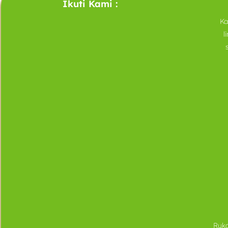
Ikuti Kami :
Ka
l
Ruka