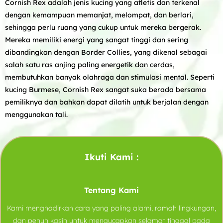
Cornish Rex adalah jenis kucing yang atletis dan terkenal
dengan kemampuan memanjat, melompat, dan berlari,
sehingga perlu ruang yang cukup untuk mereka bergerak.
Mereka memiliki energi yang sangat tinggi dan sering
dibandingkan dengan Border Collies, yang dikenal sebagai
salah satu ras anjing paling energetik dan cerdas,
membutuhkan banyak olahraga dan stimulasi mental
.
Seperti
kucing Burmese, Cornish Rex sangat suka berada bersama
pemiliknya dan bahkan dapat dilatih untuk berjalan dengan
menggunakan tali.
Ikuti Kami :
Tentang Kami
Kami menghadirkan cara yang paling alami, ramah lingkungan,
dan penuh kasih untuk mengucapkan selamat tinggal pada