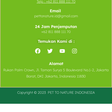
Telp :
+62 811 888 111 70
Email
pettonature.id@gmail.com
24 Jam Penjemputan
+62 811 888 111 70
Temukan Kami di :
Alamat
Rukan Palm Crown, Jl. Taman Surya 5 Boulevard No.1-2, Jakarta
Barat, DKI Jakarta, Indonesia 11830
Copyright © 2023 PET TO
NATURE
INDONESIA