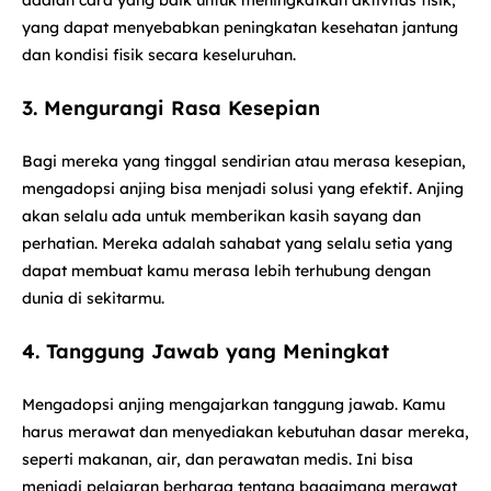
adalah cara yang baik untuk meningkatkan aktivitas fisik,
yang dapat menyebabkan peningkatan kesehatan jantung
dan kondisi fisik secara keseluruhan.
3. Mengurangi Rasa Kesepian
Bagi mereka yang tinggal sendirian atau merasa kesepian,
mengadopsi anjing bisa menjadi solusi yang efektif. Anjing
akan selalu ada untuk memberikan kasih sayang dan
perhatian. Mereka adalah sahabat yang selalu setia yang
dapat membuat kamu merasa lebih terhubung dengan
dunia di sekitarmu.
4. Tanggung Jawab yang Meningkat
Mengadopsi anjing mengajarkan tanggung jawab. Kamu
harus merawat dan menyediakan kebutuhan dasar mereka,
seperti makanan, air, dan perawatan medis. Ini bisa
menjadi pelajaran berharga tentang bagaimana merawat