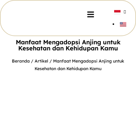
Manfaat Mengadopsi Anjing untuk
Kesehatan dan Kehidupan Kamu
Beranda
/
Artikel
/ Manfaat Mengadopsi Anjing untuk
Kesehatan dan Kehidupan Kamu