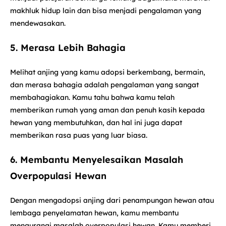
makhluk hidup lain dan bisa menjadi pengalaman yang
mendewasakan.
5. Merasa Lebih Bahagia
Melihat anjing yang kamu adopsi berkembang, bermain,
dan merasa bahagia adalah pengalaman yang sangat
membahagiakan. Kamu tahu bahwa kamu telah
memberikan rumah yang aman dan penuh kasih kepada
hewan yang membutuhkan, dan hal ini juga dapat
memberikan rasa puas yang luar biasa.
6. Membantu Menyelesaikan Masalah
Overpopulasi Hewan
Dengan mengadopsi anjing dari penampungan hewan atau
lembaga penyelamatan hewan, kamu membantu
mengurangi masalah overpopulasi hewan. Kamu memberi