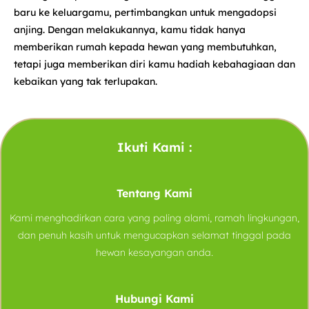
baru ke keluargamu, pertimbangkan untuk mengadopsi
anjing. Dengan melakukannya, kamu tidak hanya
memberikan rumah kepada hewan yang membutuhkan,
tetapi juga memberikan diri kamu hadiah kebahagiaan dan
kebaikan yang tak terlupakan.
Ikuti Kami :
Tentang Kami
Kami menghadirkan cara yang paling alami, ramah lingkungan,
dan penuh kasih untuk mengucapkan selamat tinggal pada
hewan kesayangan anda.
Hubungi Kami