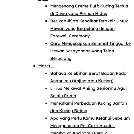
Mengenang Crème Puff: Kucing Tertua
di Dunia yang Pernah Hidup
Berikan #SatuKebaikanTerakhir Untuk
Hewan yang Berpulang dengan
Farewell Ceremony
Cara Mengucapkan Selamat Tinggal ke
Hewan Kesayangan yang Telah
Berpulang
Maret
Bahaya Kelebihan Berat Badan Pada
Anabulmu (Anjing atau Kucing)
5 Tips Merawat Anjing Seniormu Agar
Selalu Prima
Memahami Perbedaan Kucing Jantan
dan Kucing Betina
Apa yang Perlu Kamu Ketahui Sebelum
Menggunakan Pet Carrier untuk
Membawa Kucingmu Pergi?