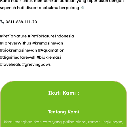
Kami hadir untuk memberikan bantuan yang diperlukan dengan
sepenuh hati disaat anabulmu berpulang
0811-888-111-70
#PetToNature
#PetToNatureIndonesia
#ForeverWithUs
#kremasihewan
#biokremasihewan
#Aquamation
#dignifiedfarewell
#biokremasi
#loveheals
#grievingpaws
Ikuti Kami :
Tentang Kami
Kami menghadirkan cara yang paling alami, ramah lingkungan,