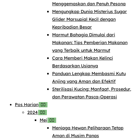
Menggemaskan dan Penuh Pesona
Mengungkap Dunia Misterius Sugar
Glider Marsupial Kecil dengan
Kepribadian Besar
Marmut Bahagia Dimulai dari
Makanan: Tips Pemberian Makanan
yang Terbaik untuk Marmut
Cara Memberi Makan Kelinci
Berdasarkan Usianya
Panduan Lengkap Membasmi Kutu
Anjing yang Aman dan Efektif
Sterilisasi Kucing: Manfaat, Prosedur,
dan Perawatan Pasca-Operasi
Pos Harian
2024
Mei
Menjaga Hewan Peliharaan Tetap
Aman di Musim Panas