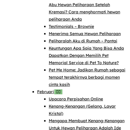
Abu Hewan Peliharaan Setelah
Kremasi? Cara menghormati hewan
peliharaan Anda
Testimonials – Brownie
Menerima Semua Hewan Peliharaan
Peliharalah Aku di Rumah – Pantai
Keuntungan Apa Saja Yang Bisa Anda
Dapatkan Dengan Memilih Pet
Memorial Service di Pet To Nature?
Pet Me Home: Jadikan Rumah sebagai
tempat terakhirnya berbagi momen
cinta kasih
Februari
Upacara Perpisahan Online
Kenang-Kenangan (Gelang, Layar
Kristal)
Mengapa Membuat Kenang-Kenangan
Untuk Hewan Peliharaan Adalah Ide