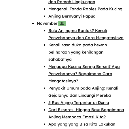
dan Ramah Lingkungan
Mengenali Tanda Rabies Pada Kucing
Anjing Bernyanyi Papua
November
Bulu Anjingmu Rontok? Kenali
Penyebabnya dan Cara Mengatasinya
Kenali rasa duka pada hewan
peliharaan yang kehilangan
sahabatnya
Mengapa Kucing Sering Bersin? Apa
Penyebabnya? Bagaimana Cara
Mengatasinya?
Penyakit Umum pada Anjing: Kenali
Gejalanya dan Lindungi Mereka
5 Ras Anjing Terpintar di Dunia
Dari Ekspresi Hingga Bau: Bagaimana
Anjing Membaca Emosi Kita?
Apa yang yang Bisa Kita Lakukan