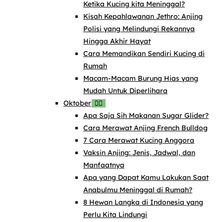
Ketika Kucing kita Meninggal?
Kisah Kepahlawanan Jethro: Anjing
Polisi yang Melindungi Rekannya
Hingga Akhir Hayat
Cara Memandikan Sendiri Kucing di
Rumah
Macam-Macam Burung Hias yang
Mudah Untuk Diperlihara
Oktober
Apa Saja Sih Makanan Sugar Glider?
Cara Merawat Anjing French Bulldog
7 Cara Merawat Kucing Anggora
Vaksin Anjing: Jenis, Jadwal, dan
Manfaatnya
Apa yang Dapat Kamu Lakukan Saat
Anabulmu Meninggal di Rumah?
8 Hewan Langka di Indonesia yang
Perlu Kita Lindungi