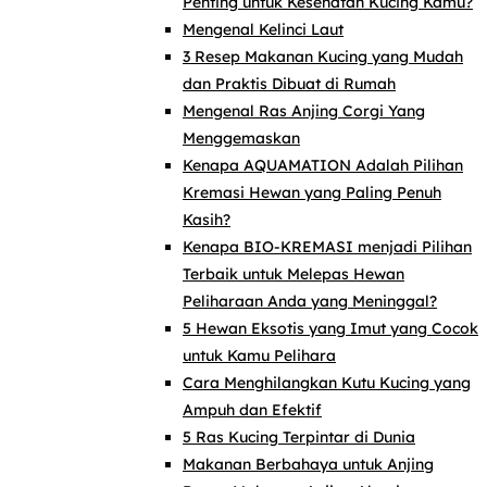
Penting untuk Kesehatan Kucing Kamu?
Mengenal Kelinci Laut
3 Resep Makanan Kucing yang Mudah
dan Praktis Dibuat di Rumah
Mengenal Ras Anjing Corgi Yang
Menggemaskan
Kenapa AQUAMATION Adalah Pilihan
Kremasi Hewan yang Paling Penuh
Kasih?
Kenapa BIO-KREMASI menjadi Pilihan
Terbaik untuk Melepas Hewan
Peliharaan Anda yang Meninggal?
5 Hewan Eksotis yang Imut yang Cocok
untuk Kamu Pelihara
Cara Menghilangkan Kutu Kucing yang
Ampuh dan Efektif
5 Ras Kucing Terpintar di Dunia
Makanan Berbahaya untuk Anjing