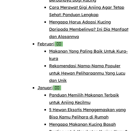
Cara Merawat Gigi Anjing Agar Tetap
Sehat: Panduan Lengkap
Mengapa Harus Adopsi Kucing
Daripada Membelinya? Ini Dia Manfaat
dan Alasannya
Februari
Makanan Yang Paling Baik Untuk Kura-
kura
Rekomendasi Nama-Nama Populer
untuk Hewan Peliharaanmu Yang Lucu
dan Unik
Januari
Panduan Memilih Makanan Terbaik
untuk Anjing Kecilmu
5 Hewan Eksotis Menggemaskan yang
Bisa Kamu Pelihara di Rumah
Mengapa Makanan Kucing Basah