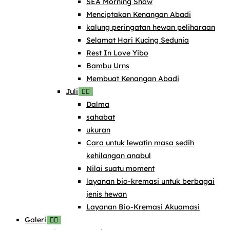
SEA Morning Show
Menciptakan Kenangan Abadi
kalung peringatan hewan peliharaan
Selamat Hari Kucing Sedunia
Rest In Love Yibo
Bambu Urns
Membuat Kenangan Abadi
Juli
Dalma
sahabat
ukuran
Cara untuk lewatin masa sedih
kehilangan anabul
Nilai suatu moment
layanan bio-kremasi untuk berbagai
jenis hewan
Layanan Bio-Kremasi Akuamasi
Galeri