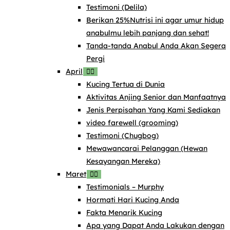
Testimoni (Delila)
Berikan 25%Nutrisi ini agar umur hidup
anabulmu lebih panjang dan sehat!
Tanda-tanda Anabul Anda Akan Segera
Pergi
April
Kucing Tertua di Dunia
Aktivitas Anjing Senior dan Manfaatnya
Jenis Perpisahan Yang Kami Sediakan
video farewell (grooming)
Testimoni (Chugbog)
Mewawancarai Pelanggan (Hewan
Kesayangan Mereka)
Maret
Testimonials – Murphy
Hormati Hari Kucing Anda
Fakta Menarik Kucing
Apa yang Dapat Anda Lakukan dengan