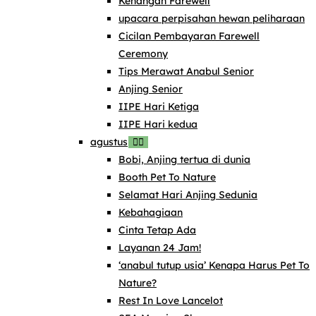
Kenangan Farewell
upacara perpisahan hewan peliharaan
Cicilan Pembayaran Farewell
Ceremony
Tips Merawat Anabul Senior
Anjing Senior
IIPE Hari Ketiga
IIPE Hari kedua
agustus
Bobi, Anjing tertua di dunia
Booth Pet To Nature
Selamat Hari Anjing Sedunia
Kebahagiaan
Cinta Tetap Ada
Layanan 24 Jam!
‘anabul tutup usia’ Kenapa Harus Pet To
Nature?
Rest In Love Lancelot