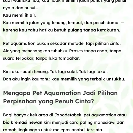
saat waktuku tiba, kau tidak memilih jalan panas yang penuh
nyala dan bunyi…
Kau memilih air.
Kau memilih jalan yang tenang, lembut, dan penuh damai —
karena kau tahu hatiku butuh pulang tanpa ketakutan.
Pet aquamation bukan sekadar metode, tapi pilihan cinta.
Air yang menenangkan tubuhku. Proses tanpa asap, tanpa
suara terbakar, tanpa luka tambahan.
Kini aku sudah tenang. Tak lagi sakit. Tak lagi takut.
Dan aku ingin kau tahu:
kau memilih yang terbaik untukku.
Mengapa Pet Aquamation Jadi Pilihan
Perpisahan yang Penuh Cinta?
Bagi banyak keluarga di Jabodetabek, pet aquamation atau
bio kremasi hewan
kini menjadi cara paling manusiawi dan
ramah lingkungan untuk melepas anabul tercinta.