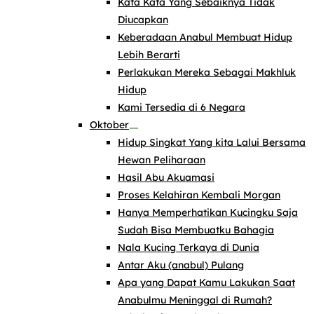
Kata Kata Yang Sebaiknya Tidak
Diucapkan
Keberadaan Anabul Membuat Hidup
Lebih Berarti
Perlakukan Mereka Sebagai Makhluk
Hidup
Kami Tersedia di 6 Negara
Oktober
Hidup Singkat Yang kita Lalui Bersama
Hewan Peliharaan
Hasil Abu Akuamasi
Proses Kelahiran Kembali Morgan
Hanya Memperhatikan Kucingku Saja
Sudah Bisa Membuatku Bahagia
Nala Kucing Terkaya di Dunia
Antar Aku (anabul) Pulang
Apa yang Dapat Kamu Lakukan Saat
Anabulmu Meninggal di Rumah?