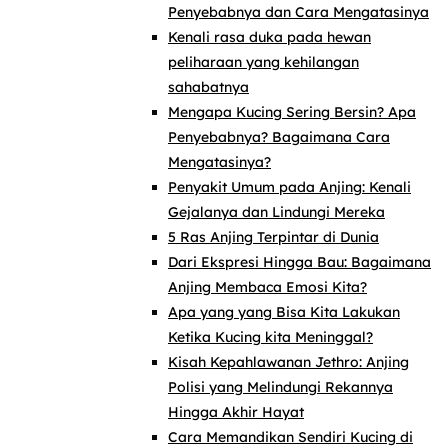
Penyebabnya dan Cara Mengatasinya
Kenali rasa duka pada hewan
peliharaan yang kehilangan
sahabatnya
Mengapa Kucing Sering Bersin? Apa
Penyebabnya? Bagaimana Cara
Mengatasinya?
Penyakit Umum pada Anjing: Kenali
Gejalanya dan Lindungi Mereka
5 Ras Anjing Terpintar di Dunia
Dari Ekspresi Hingga Bau: Bagaimana
Anjing Membaca Emosi Kita?
Apa yang yang Bisa Kita Lakukan
Ketika Kucing kita Meninggal?
Kisah Kepahlawanan Jethro: Anjing
Polisi yang Melindungi Rekannya
Hingga Akhir Hayat
Cara Memandikan Sendiri Kucing di