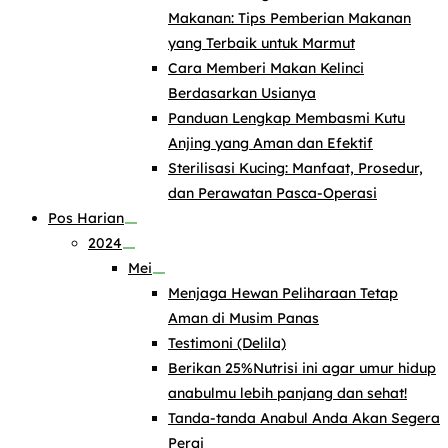
Makanan: Tips Pemberian Makanan
yang Terbaik untuk Marmut
Cara Memberi Makan Kelinci
Berdasarkan Usianya
Panduan Lengkap Membasmi Kutu
Anjing yang Aman dan Efektif
Sterilisasi Kucing: Manfaat, Prosedur,
dan Perawatan Pasca-Operasi
Pos Harian
2024
Mei
Menjaga Hewan Peliharaan Tetap
Aman di Musim Panas
Testimoni (Delila)
Berikan 25%Nutrisi ini agar umur hidup
anabulmu lebih panjang dan sehat!
Tanda-tanda Anabul Anda Akan Segera
Pergi