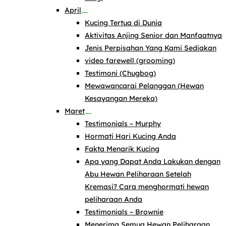
April
Kucing Tertua di Dunia
Aktivitas Anjing Senior dan Manfaatnya
Jenis Perpisahan Yang Kami Sediakan
video farewell (grooming)
Testimoni (Chugbog)
Mewawancarai Pelanggan (Hewan
Kesayangan Mereka)
Maret
Testimonials – Murphy
Hormati Hari Kucing Anda
Fakta Menarik Kucing
Apa yang Dapat Anda Lakukan dengan
Abu Hewan Peliharaan Setelah
Kremasi? Cara menghormati hewan
peliharaan Anda
Testimonials – Brownie
Menerima Semua Hewan Peliharaan