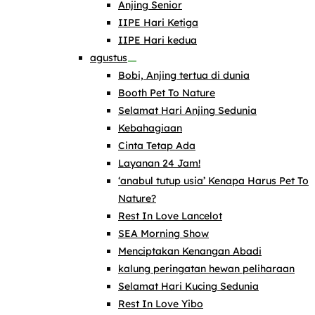
Anjing Senior
IIPE Hari Ketiga
IIPE Hari kedua
agustus
Bobi, Anjing tertua di dunia
Booth Pet To Nature
Selamat Hari Anjing Sedunia
Kebahagiaan
Cinta Tetap Ada
Layanan 24 Jam!
‘anabul tutup usia’ Kenapa Harus Pet To
Nature?
Rest In Love Lancelot
SEA Morning Show
Menciptakan Kenangan Abadi
kalung peringatan hewan peliharaan
Selamat Hari Kucing Sedunia
Rest In Love Yibo