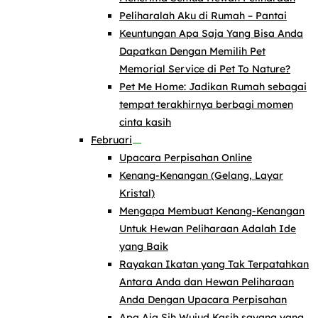
Peliharalah Aku di Rumah – Pantai
Keuntungan Apa Saja Yang Bisa Anda
Dapatkan Dengan Memilih Pet
Memorial Service di Pet To Nature?
Pet Me Home: Jadikan Rumah sebagai
tempat terakhirnya berbagi momen
cinta kasih
Februari
Upacara Perpisahan Online
Kenang-Kenangan (Gelang, Layar
Kristal)
Mengapa Membuat Kenang-Kenangan
Untuk Hewan Peliharaan Adalah Ide
yang Baik
Rayakan Ikatan yang Tak Terpatahkan
Antara Anda dan Hewan Peliharaan
Anda Dengan Upacara Perpisahan
Apa Aja Sih Wujud Kasih sayang yang