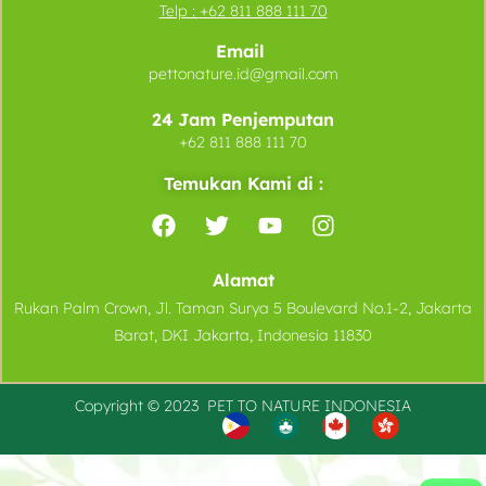
Telp :
+62 811 888 111 70
Email
pettonature.id@gmail.com
24 Jam Penjemputan
+62 811 888 111 70
Temukan Kami di :
Alamat
Rukan Palm Crown, Jl. Taman Surya 5 Boulevard No.1-2, Jakarta
Barat, DKI Jakarta, Indonesia 11830
Copyright © 2023 PET TO
NATURE
INDONESIA